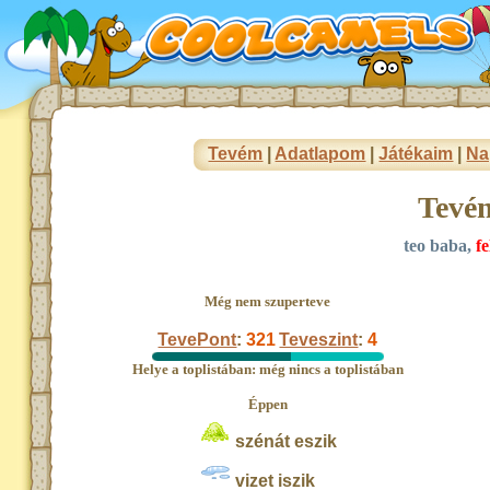
Tevém
|
Adatlapom
|
Játékaim
|
Na
Tevé
teo baba,
fe
Még nem szuperteve
TevePont
:
321
Teveszint
:
4
Helye a toplistában: még nincs a toplistában
Éppen
szénát eszik
vizet iszik