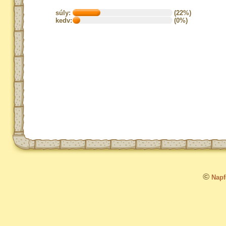
súly:
(22%)
kedv:
(0%)
©
Napfo