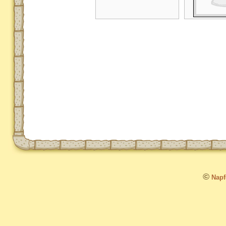
©
Napfo