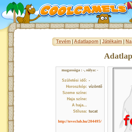
Tevém
|
Adatlapom
|
Játékaim
|
Na
Adatla
magassága : -, súlya: -
Születési idő:
-
Horoszkóp:
vízöntő
Szeme színe:
Haja színe:
A haja...
Stílusa:
tucat
http://teveclub.hu/204495/