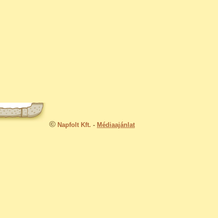
©
Napfolt Kft.
-
Médiaajánlat