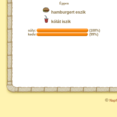
Éppen
hamburgert eszik
kólát iszik
súly:
(100%)
kedv:
(99%)
©
Napfo