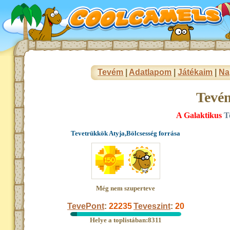
Tevém
|
Adatlapom
|
Játékaim
|
Na
Tevé
A Galaktikus
T
Tevetrükkök Atyja,Bölcsesség forrása
Még nem szuperteve
TevePont
:
22235
Teveszint
:
20
Helye a toplistában:8311