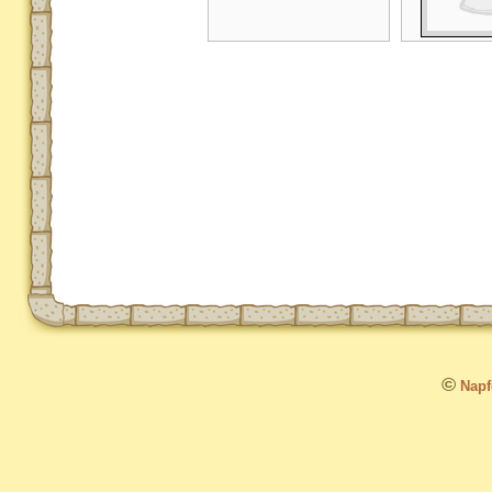
©
Napfo