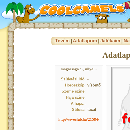
Tevém
|
Adatlapom
|
Játékaim
|
Na
Adatla
magassága : -, súlya: -
Születési idő:
-
Horoszkóp:
vízöntő
Szeme színe:
Haja színe:
A haja...
Stílusa:
tucat
http://teveclub.hu/21584/