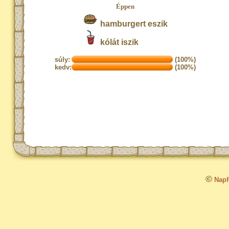
Éppen
hamburgert eszik
kólát iszik
súly:
(100%)
kedv:
(100%)
©
Napfo