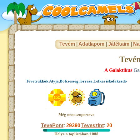
Tevém
|
Adatlapom
|
Játékaim
|
Na
Tevé
A Galaktikus
Ga
Tevetrükkök Atyja,Bölcsesség forrása,Lelkes iskolakezdő
Még nem szuperteve
TevePont
:
29390
Teveszint
:
20
Helye a toplistában:1008