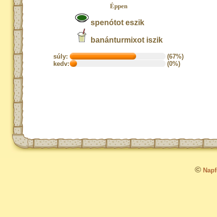
Éppen
spenótot eszik
banánturmixot iszik
súly:
(67%)
kedv:
(0%)
©
Napfo