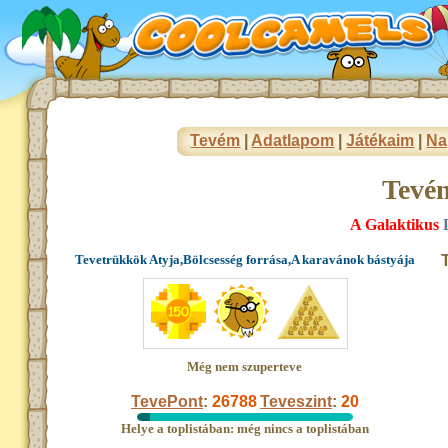
Tevém
|
Adatlapom
|
Játékaim
|
Na
Tevé
A Galaktikus
L
Tevetrükkök Atyja,Bölcsesség forrása,A karavánok bástyája
Még nem szuperteve
TevePont
:
26788
Teveszint
:
20
Helye a toplistában: még nincs a toplistában