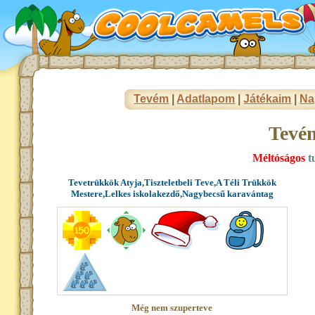
Tevém
|
Adatlapom
|
Játékaim
|
Na
Tevé
Méltóságos
tu
Tevetrükkök Atyja,Tiszteletbeli Teve,A Téli Trükkök
Mestere,Lelkes iskolakezdő,Nagybecsű karavántag
Még nem szuperteve