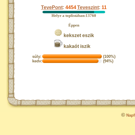
TevePont
:
4454
Teveszint
:
11
Helye a toplistában:13760
Éppen
kekszet eszik
kakaót iszik
súly:
(100%)
kedv:
(94%)
©
Napfo