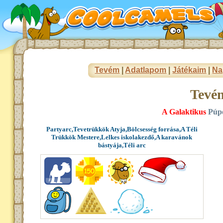
Tevém
|
Adatlapom
|
Játékaim
|
Na
Tevé
A Galaktikus
Púpo
Partyarc,Tevetrükkök Atyja,Bölcsesség forrása,A Téli
Trükkök Mestere,Lelkes iskolakezdő,A karavánok
bástyája,Téli arc