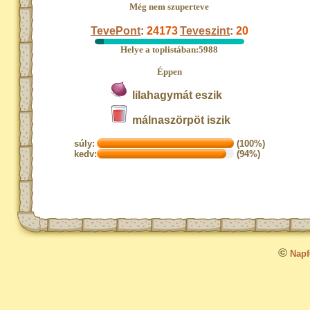
Még nem szuperteve
TevePont
:
24173
Teveszint
:
20
Helye a toplistában:5988
Éppen
lilahagymát eszik
málnaszörpöt iszik
súly:
(100%)
kedv:
(94%)
©
Napfo