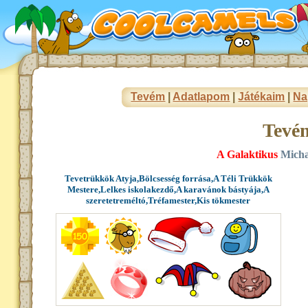
Tevém
|
Adatlapom
|
Játékaim
|
Na
Tevé
A Galaktikus
Micha
Tevetrükkök Atyja,Bölcsesség forrása,A Téli Trükkök
Mestere,Lelkes iskolakezdő,A karavánok bástyája,A
szeretetreméltó,Tréfamester,Kis tökmester