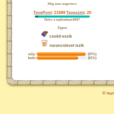
Még nem szuperteve
TevePont
:
21689
Teveszint
:
20
Helye a toplistában:8987
Éppen
csokit eszik
narancslevet iszik
súly:
(97%)
kedv:
(81%)
©
Napfo