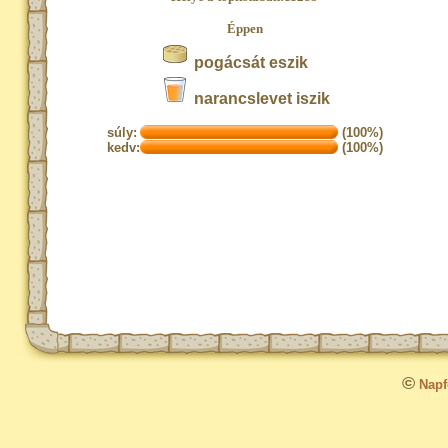
Éppen
pogácsát eszik
narancslevet iszik
súly:
(100%)
kedv:
(100%)
©
Napfo