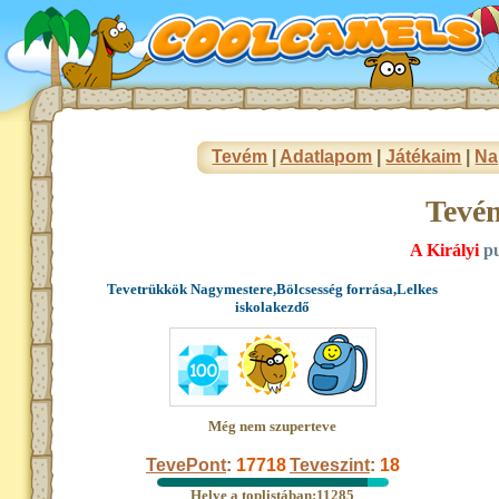
Tevém
|
Adatlapom
|
Játékaim
|
Na
Tevé
A Királyi
pu
Tevetrükkök Nagymestere,Bölcsesség forrása,Lelkes
iskolakezdő
Még nem szuperteve
TevePont
:
17718
Teveszint
:
18
Helye a toplistában:11285