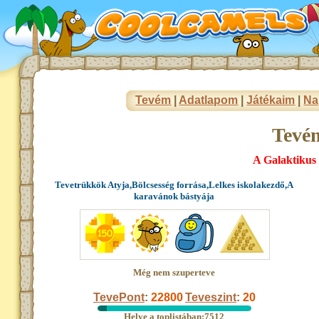
Tevém
|
Adatlapom
|
Játékaim
|
Na
Tevé
A Galaktikus
Tevetrükkök Atyja,Bölcsesség forrása,Lelkes iskolakezdő,A
karavánok bástyája
Még nem szuperteve
TevePont
:
22800
Teveszint
:
20
Helye a toplistában:7512