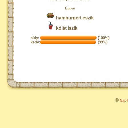
Éppen
hamburgert eszik
kólát iszik
súly:
(100%)
kedv:
(99%)
©
Napfo