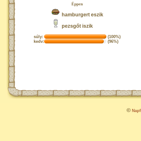
Éppen
hamburgert eszik
pezsgőt iszik
súly:
(100%)
kedv:
(96%)
©
Napfo