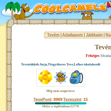
Tevém
|
Adatlapom
|
Játékaim
|
Na
Tevé
Felséges
Sivata
Tevetrükkök Atyja,Tősgyökeres Teve,Lelkes iskolakezdő
Még nem szuperteve
TevePont
:
8969
Teveszint
:
15
Helye a toplistában:12776