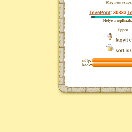
Még nem szupe
TevePont
:
30333
Te
Helye a toplistá
Éppen
fagyit e
sört isz
súly:
kedv: