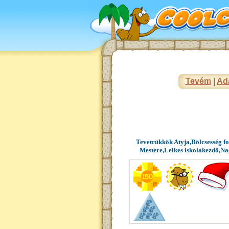
Tevém
|
Ad
Tevetrükkök Atyja,Bölcsesség f
Mestere,Lelkes iskolakezdő,N