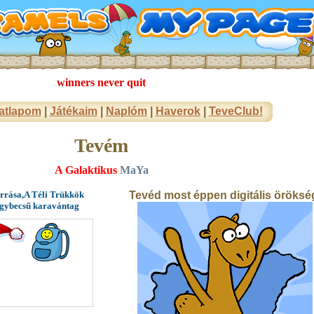
winners never quit
atlapom
|
Játékaim
|
Naplóm
|
Haverok
|
TeveClub!
Tevém
A Galaktikus
MaYa
orrása,A Téli Trükkök
Tevéd most éppen digitális öröksé
agybecsű karavántag