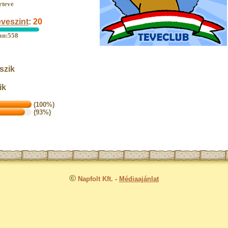
rteve
veszint
:
20
ban:558
szik
ik
(100%)
(93%)
©
Napfolt Kft.
-
Médiaajánlat