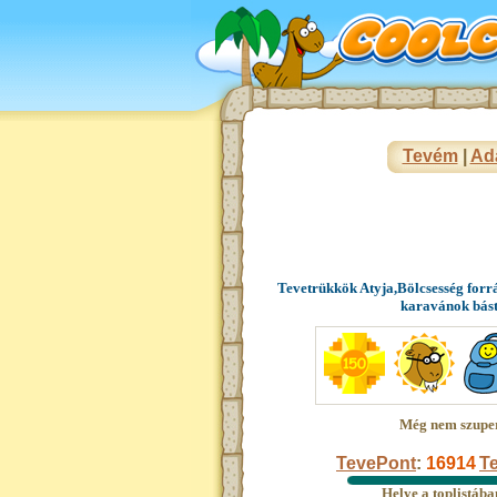
Tevém
|
Ad
Tevetrükkök Atyja,Bölcsesség forr
karavánok bás
Még nem szupe
TevePont
:
16914
Te
Helye a toplistáb