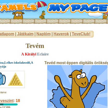
atlapom
|
Játékaim
|
Naplóm
|
Haverok
|
TeveClub!
Tevém
A Királyi
Eclaire
ása,Lelkes iskolakezdő,A
Tevéd most éppen digitális öröksé
tyája
rteve
veszint
:
18
an:11506