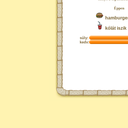
Éppen
hamburger
kólát iszik
súly:
kedv: