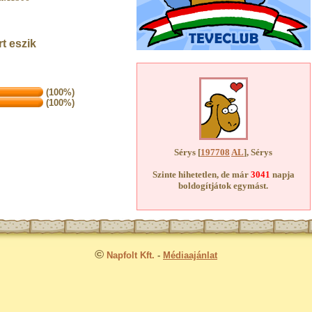
t eszik
(100%)
(100%)
Sérys [
197708
AL
], Sérys
Szinte hihetetlen, de már
3041
napja
boldogítjátok egymást.
©
Napfolt Kft.
-
Médiaajánlat