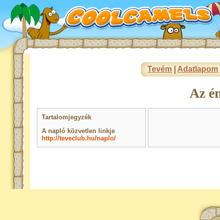
Tevém
|
Adatlapom
Az é
Tartalomjegyzék
A napló közvetlen linkje
http://teveclub.hu/naplo/