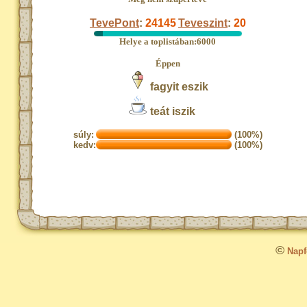
TevePont
:
24145
Teveszint
:
20
Helye a toplistában:6000
Éppen
fagyit eszik
teát iszik
súly:
(100%)
kedv:
(100%)
©
Napfo