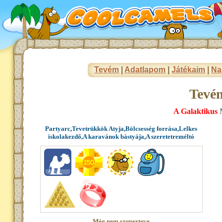
Tevém
|
Adatlapom
|
Játékaim
|
Na
Tevé
A Galaktikus
M
Partyarc,Tevetrükkök Atyja,Bölcsesség forrása,Lelkes
iskolakezdő,A karavánok bástyája,A szeretetreméltó
Még nem szuperteve