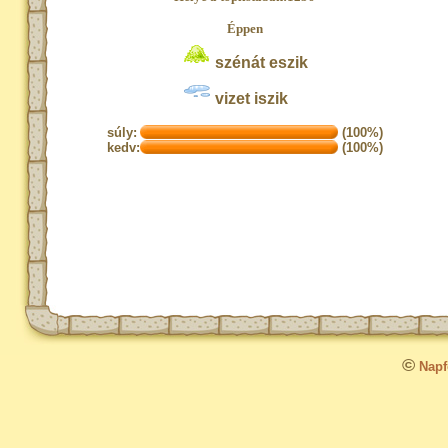
Éppen
szénát eszik
vizet iszik
súly:
(100%)
kedv:
(100%)
©
Napfo