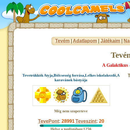
Tevém
|
Adatlapom
|
Játékaim
|
Na
Tevé
A Galaktikus
Tevetrükkök Atyja,Bölcsesség forrása,Lelkes iskolakezdő,A
T
karavánok bástyája
Még nem szuperteve
TevePont
:
28991
Teveszint
:
20
Helye a toplistában:1256