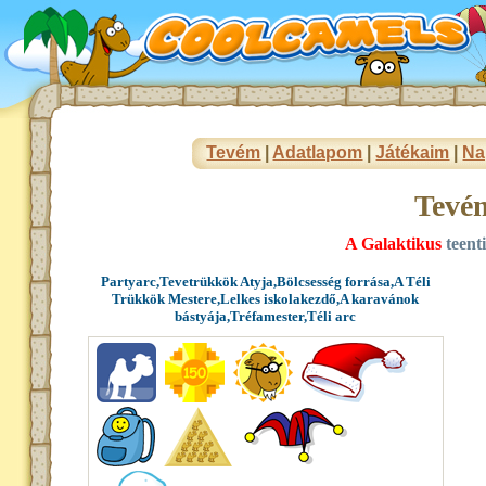
Tevém
|
Adatlapom
|
Játékaim
|
Na
Tevé
A Galaktikus
teent
Partyarc,Tevetrükkök Atyja,Bölcsesség forrása,A Téli
Trükkök Mestere,Lelkes iskolakezdő,A karavánok
bástyája,Tréfamester,Téli arc