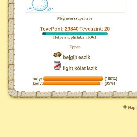
Még nem szuperteve
TevePont
:
23840
Teveszint
:
20
Helye a toplistában:6363
Éppen
bejglit eszik
light kólát iszik
súly:
(100%)
kedv:
(95%)
©
Napfo