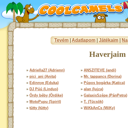
Tevém
|
Adatlapom
|
Játékaim
|
Na
Haverjaim 
»
Adriella27 (Adrienn)
»
ANSZITEVE (andi)
»
pici_ani (Anita)
»
Mr. tappancs (Dorina)
»
Edinnye (Eduka)
»
Púpos bogárka (Katica)
»
DJ Púú (Lindus)
»
alan (lujza)
»
Ördy béby (Ördike)
»
GalaxisSzépe (PánPetra)
»
MotoPupu (Spirit)
»
T. (Tücsök)
»
tütty (tütty)
»
WiKkAnCs (WiKy)