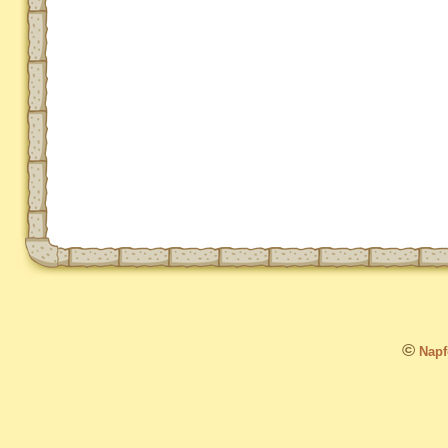
©
Napfo