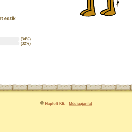
t eszik
(34%)
(32%)
©
Napfolt Kft.
-
Médiaajánlat