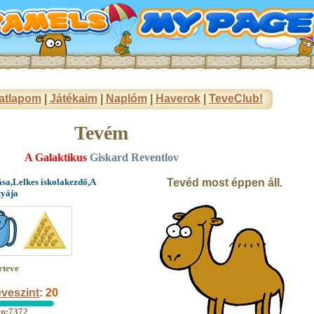
atlapom
|
Játékaim
|
Naplóm
|
Haverok
|
TeveClub!
Tevém
A Galaktikus
Giskard Reventlov
ása,Lelkes iskolakezdő,A
Tevéd most éppen áll.
tyája
rteve
veszint
:
20
an:7372