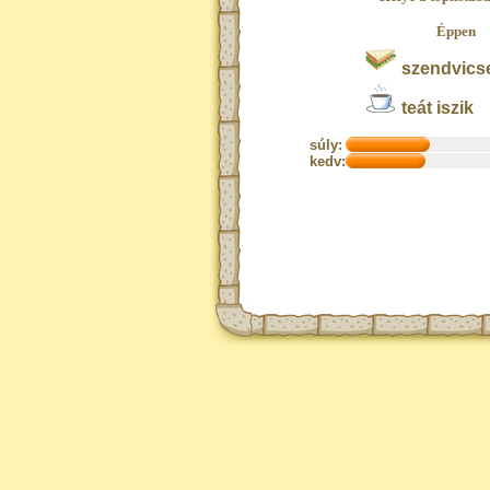
Éppen
szendvicse
teát iszik
súly:
kedv: