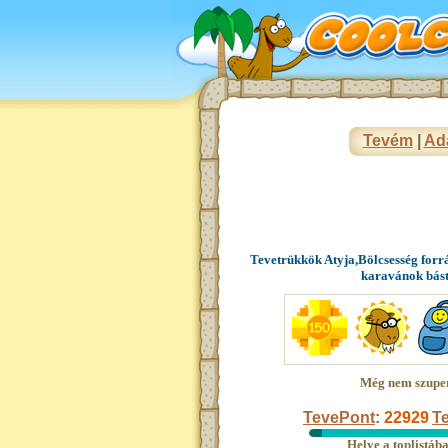
Tevém
|
Ad
Tevetrükkök Atyja,Bölcsesség forr
karavánok bás
Még nem szupe
TevePont
:
22929
Te
Helye a toplistáb