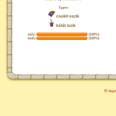
Éppen
csokit eszik
kólát iszik
súly:
(100%)
kedv:
(100%)
©
Napfo