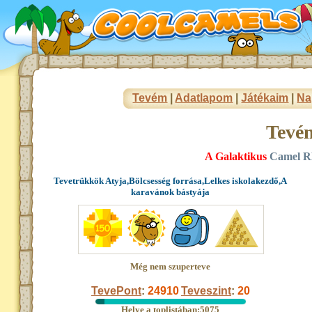
Tevém
|
Adatlapom
|
Játékaim
|
Na
Tevé
A Galaktikus
Camel 
Tevetrükkök Atyja,Bölcsesség forrása,Lelkes iskolakezdő,A
karavánok bástyája
Még nem szuperteve
TevePont
:
24910
Teveszint
:
20
Helye a toplistában:5075