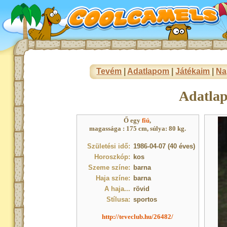
Tevém
|
Adatlapom
|
Játékaim
|
Na
Adatla
Ő egy
fiú
,
magassága : 175 cm, súlya: 80 kg.
Születési idő:
1986-04-07 (40 éves)
Horoszkóp:
kos
Szeme színe:
barna
Haja színe:
barna
A haja...
rövid
Stílusa:
sportos
http://teveclub.hu/26482/