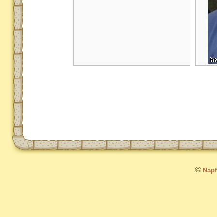
©
Napfo