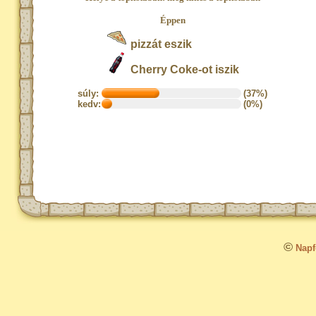
Éppen
pizzát eszik
Cherry Coke-ot iszik
súly:
(37%)
kedv:
(0%)
©
Napfo