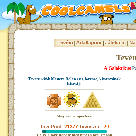
Tevém
|
Adatlapom
|
Játékaim
|
Na
Tevé
A Galaktikus
P
Tevetrükkök Mestere,Bölcsesség forrása,A karavánok
bástyája
Még nem szuperteve
TevePont
:
21377
Teveszint
:
20
Helye a toplistában: még nincs a toplistában