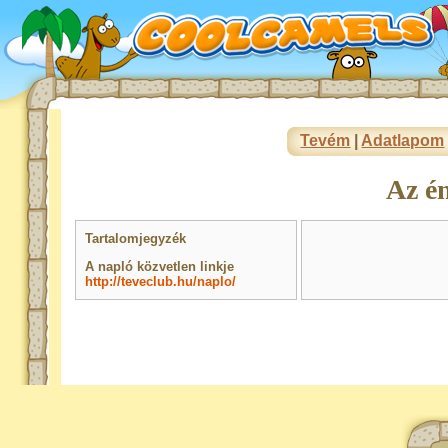
Tevém
|
Adatlapom
Az é
Tartalomjegyzék
A napló közvetlen linkje
http://teveclub.hu/naplo/