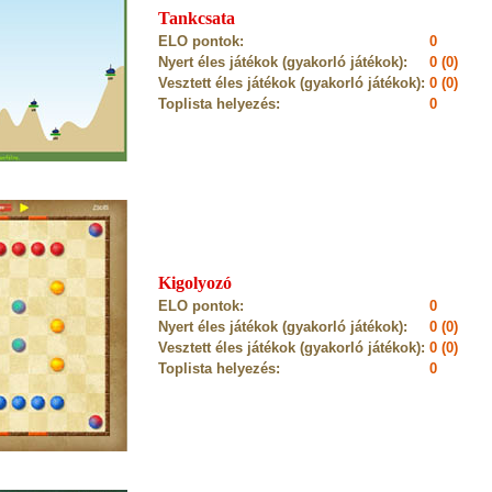
Tankcsata
ELO pontok:
0
Nyert éles játékok (gyakorló játékok):
0 (0)
Vesztett éles játékok (gyakorló játékok):
0 (0)
Toplista helyezés:
0
Kigolyozó
ELO pontok:
0
Nyert éles játékok (gyakorló játékok):
0 (0)
Vesztett éles játékok (gyakorló játékok):
0 (0)
Toplista helyezés:
0