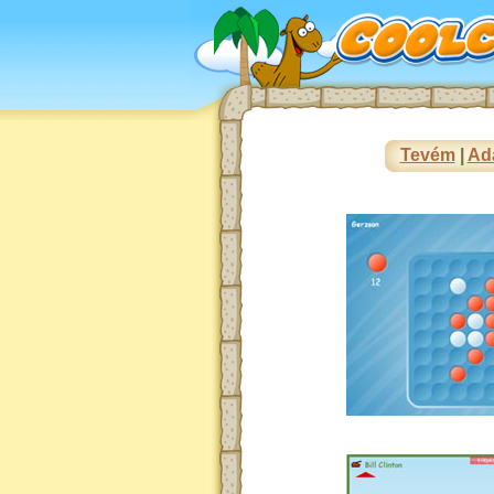
Tevém
|
Ad