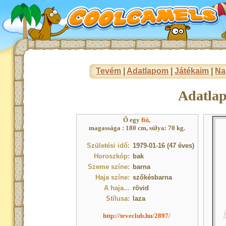
Tevém
|
Adatlapom
|
Játékaim
|
Na
Adatla
Ő egy
fiú
,
magassága : 180 cm, súlya: 70 kg.
Születési idő:
1979-01-16 (47 éves)
Horoszkóp:
bak
Szeme színe:
barna
Haja színe:
szőkésbarna
A haja...
rövid
Stílusa:
laza
http://teveclub.hu/2897/