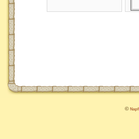
©
Napfo