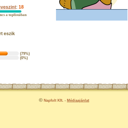
veszint
:
18
ncs a toplistában
t eszik
(79%)
(0%)
©
Napfolt Kft.
-
Médiaajánlat