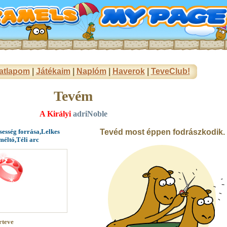
atlapom
|
Játékaim
|
Naplóm
|
Haverok
|
TeveClub!
Tevém
A Királyi
adriNoble
esség forrása,Lelkes
Tevéd most éppen fodrászkodik.
méltó,Téli arc
rteve