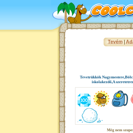
Tevém
|
Ad
Tevetrükkök Nagymestere,Bölcs
iskolakezdő,A szeretetre
Még nem szupe