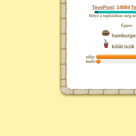
TevePont
:
14084
Te
Helye a toplistában: még ni
Éppen
hamburger
kólát iszik
súly:
kedv: