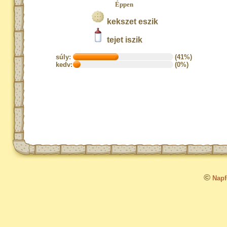
Éppen
kekszet eszik
tejet iszik
súly:
(41%)
kedv:
(0%)
©
Napfo