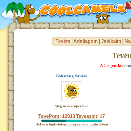
Tevém
|
Adatlapom
|
Játékaim
|
Na
Tevé
A Legendás
emo
Bölcsesség forrása
Még nem szuperteve
TevePont
:
12813
Teveszint
:
17
Helye a toplistában: még nincs a toplistában