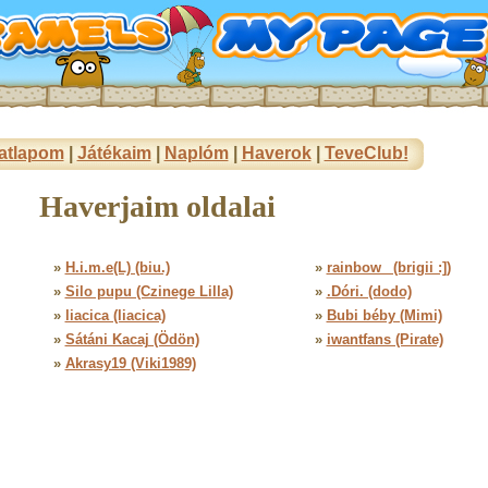
atlapom
|
Játékaim
|
Naplóm
|
Haverok
|
TeveClub!
Haverjaim oldalai
»
H.i.m.e(L) (biu.)
»
rainbow_ (brigii :])
»
Silo pupu (Czinege Lilla)
»
.Dóri. (dodo)
»
liacica (liacica)
»
Bubi béby (Mimi)
»
Sátáni Kacaj (Ödön)
»
iwantfans (Pirate)
»
Akrasy19 (Viki1989)