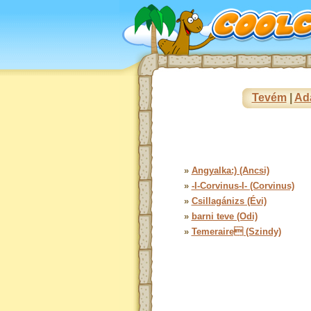
Tevém
|
Ad
»
Angyalka:) (Ancsi)
»
-I-Corvinus-I- (Corvinus)
»
Csillagánizs (Évi)
»
barni teve (Odi)
»
Temeraire (Szindy)