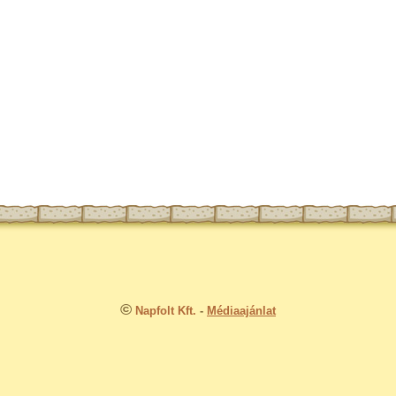
©
Napfolt Kft.
-
Médiaajánlat