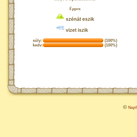
Éppen
szénát eszik
vizet iszik
súly:
(100%)
kedv:
(100%)
©
Napfo