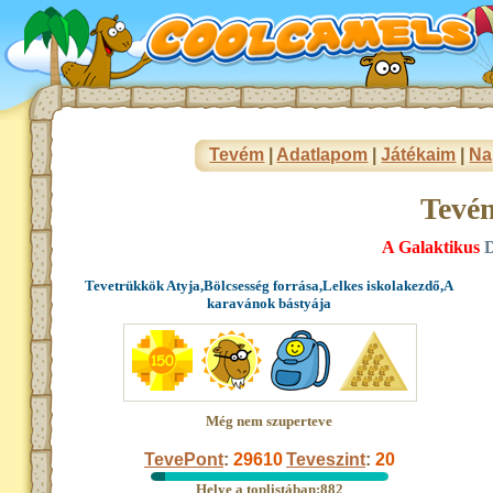
Tevém
|
Adatlapom
|
Játékaim
|
Na
Tevé
A Galaktikus
D
Tevetrükkök Atyja,Bölcsesség forrása,Lelkes iskolakezdő,A
karavánok bástyája
Még nem szuperteve
TevePont
:
29610
Teveszint
:
20
Helye a toplistában:882