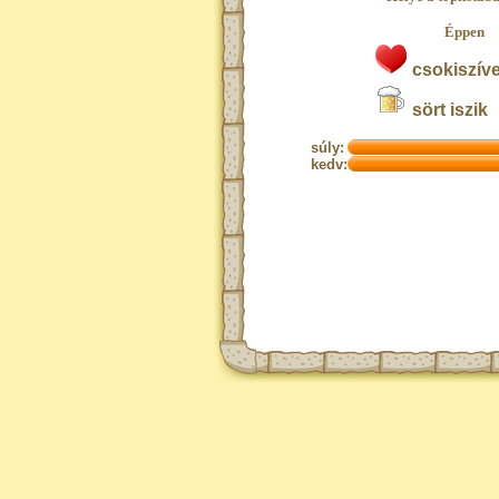
Éppen
csokiszíve
sört iszik
súly:
kedv: