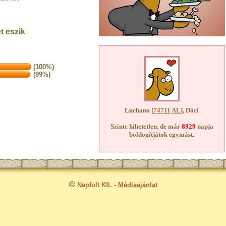
t eszik
(100%)
(99%)
Luchano [
74711
AL
], Dóri
Szinte hihetetlen, de már
8929
napja
boldogítjátok egymást.
©
Napfolt Kft.
-
Médiaajánlat