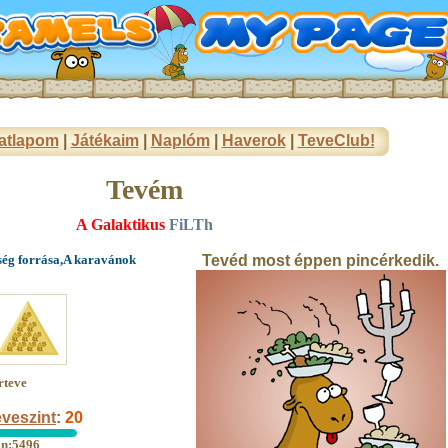
atlapom
|
Játékaim
|
Naplóm
|
Haverok
|
TeveClub!
Tevém
A Galaktikus
FiLTh
ég forrása,A karavánok
Tevéd most éppen pincérkedik.
rteve
veszint
:
20
an:5496