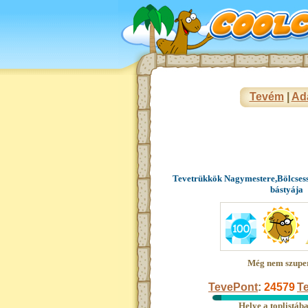
Tevém
|
Ad
Tevetrükkök Nagymestere,Bölcsess
bástyája
Még nem szupe
TevePont
:
24579
Te
Helye a toplistáb