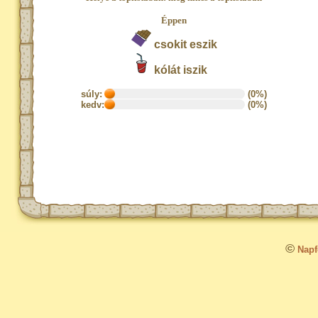
Éppen
csokit eszik
kólát iszik
súly:
(0%)
kedv:
(0%)
©
Napfo