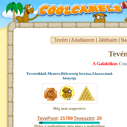
Tevém
|
Adatlapom
|
Játékaim
|
Na
Tevé
A Galaktikus
Cra
Tevetrükkök Mestere,Bölcsesség forrása,A karavánok
bástyája
Még nem szuperteve
TevePont
:
21789
Teveszint
:
20
Helye a toplistában: még nincs a toplistában