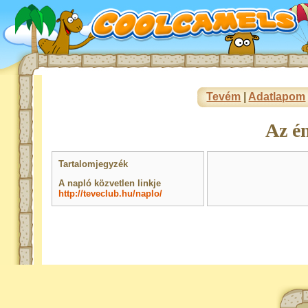
Tevém
|
Adatlapom
Az é
Tartalomjegyzék
A napló közvetlen linkje
http://teveclub.hu/naplo/