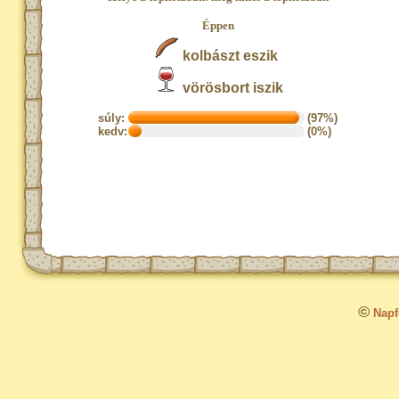
Éppen
kolbászt eszik
vörösbort iszik
súly:
(97%)
kedv:
(0%)
©
Napfo