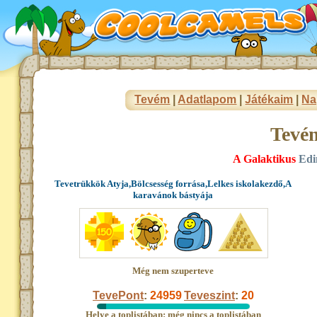
Tevém
|
Adatlapom
|
Játékaim
|
Na
Tevé
A Galaktikus
Edi
Tevetrükkök Atyja,Bölcsesség forrása,Lelkes iskolakezdő,A
karavánok bástyája
Még nem szuperteve
TevePont
:
24959
Teveszint
:
20
Helye a toplistában: még nincs a toplistában