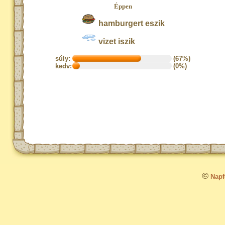
Éppen
hamburgert eszik
vizet iszik
súly:
(67%)
kedv:
(0%)
©
Napfo