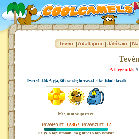
Tevém
|
Adatlapom
|
Játékaim
|
Na
Tevé
A Legendás
St
Tevetrükkök Atyja,Bölcsesség forrása,Lelkes iskolakezdő
Még nem szuperteve
TevePont
:
12367
Teveszint
:
17
Helye a toplistában: még nincs a toplistában