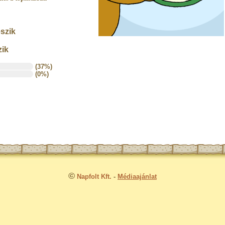
szik
zik
(37%)
(0%)
©
Napfolt Kft.
-
Médiaajánlat