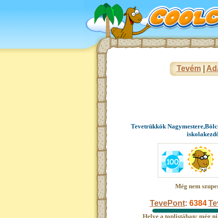
Tevém
|
Ad
Tevetrükkök Nagymestere,Bölcs
iskolakezd
Még nem szupe
TevePont
:
6384
Te
Helye a toplistában: még ni