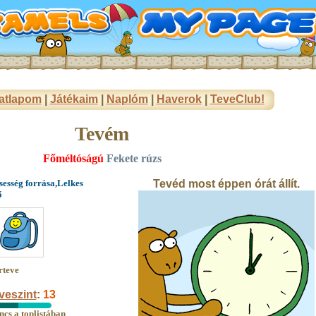
atlapom
|
Játékaim
|
Naplóm
|
Haverok
|
TeveClub!
Tevém
Főméltóságú
Fekete rúzs
esség forrása,Lelkes
Tevéd most éppen órát állít.
ő
rteve
veszint
:
13
ncs a toplistában