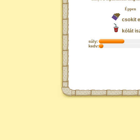
Éppen
csokit e
kólát is
súly:
kedv: