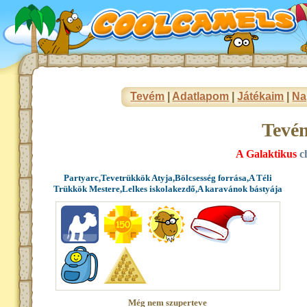
Tevém
|
Adatlapom
|
Játékaim
|
Na
Tevé
A Galaktikus
ch
Partyarc,Tevetrükkök Atyja,Bölcsesség forrása,A Téli
Trükkök Mestere,Lelkes iskolakezdő,A karavánok bástyája
Még nem szuperteve