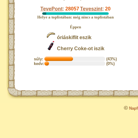
TevePont
:
28057
Teveszint
:
20
Helye a toplistában: még nincs a toplistában
Éppen
óriáskiflit eszik
Cherry Coke-ot iszik
súly:
(43%)
kedv:
(0%)
©
Napfo