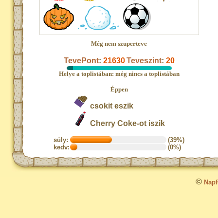
Még nem szuperteve
TevePont
:
21630
Teveszint
:
20
Helye a toplistában: még nincs a toplistában
Éppen
csokit eszik
Cherry Coke-ot iszik
súly:
(39%)
kedv:
(0%)
©
Napfo