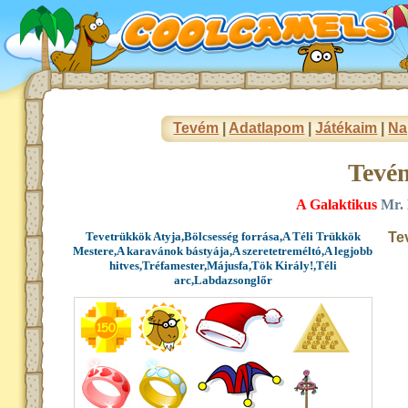
Tevém
|
Adatlapom
|
Játékaim
|
Na
Tevé
A Galaktikus
Mr. 
Tevetrükkök Atyja,Bölcsesség forrása,A Téli Trükkök
Te
Mestere,A karavánok bástyája,A szeretetreméltó,A legjobb
hitves,Tréfamester,Májusfa,Tök Király!,Téli
arc,Labdazsonglőr