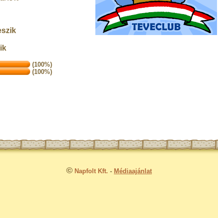
eszik
ik
(100%)
(100%)
©
Napfolt Kft.
-
Médiaajánlat