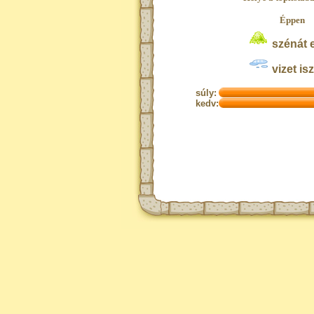
Éppen
szénát 
vizet isz
súly:
kedv: