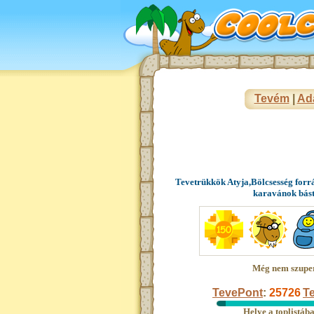
Tevém
|
Ad
Tevetrükkök Atyja,Bölcsesség forr
karavánok bás
Még nem szupe
TevePont
:
25726
Te
Helye a toplistáb