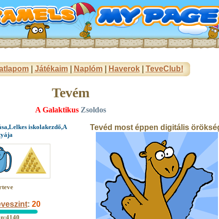
atlapom
|
Játékaim
|
Naplóm
|
Haverok
|
TeveClub!
Tevém
A Galaktikus
Zsoldos
ása,Lelkes iskolakezdő,A
Tevéd most éppen digitális öröksé
tyája
rteve
veszint
:
20
an:4140