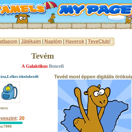
atlapom
|
Játékaim
|
Naplóm
|
Haverok
|
TeveClub!
Tevém
A Galaktikus
Bencefi
rása,Lelkes iskolakezdő
Tevéd most éppen digitális öröksé
rteve
veszint
:
20
an:7006