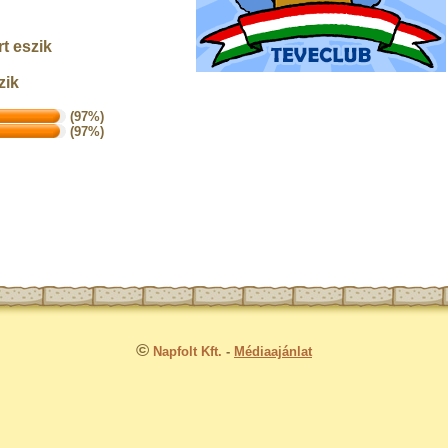
t eszik
zik
(97%)
(97%)
©
Napfolt Kft.
-
Médiaajánlat