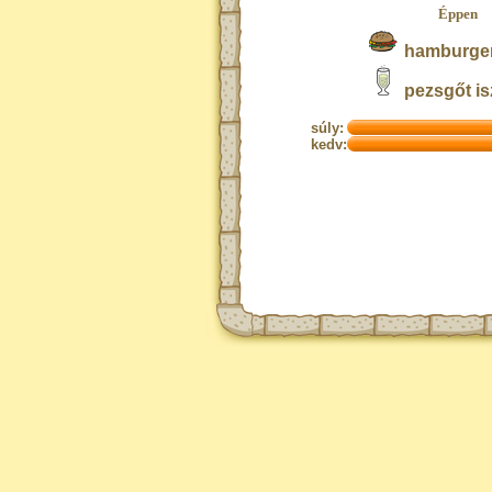
Éppen
hamburger
pezsgőt is
súly:
kedv: