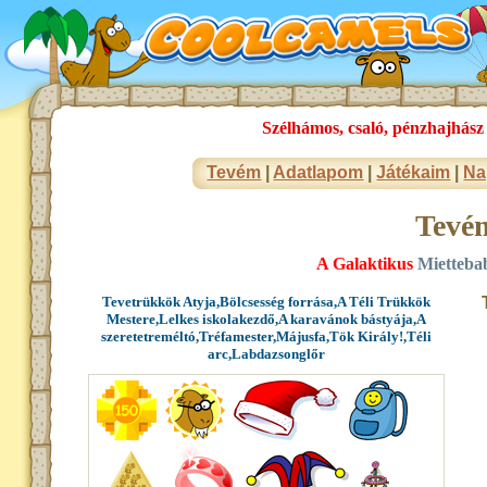
Szélhámos, csaló, pénzhajhász
Tevém
|
Adatlapom
|
Játékaim
|
Na
Tevé
A Galaktikus
Miettebab
Tevetrükkök Atyja,Bölcsesség forrása,A Téli Trükkök
Mestere,Lelkes iskolakezdő,A karavánok bástyája,A
szeretetreméltó,Tréfamester,Májusfa,Tök Király!,Téli
arc,Labdazsonglőr