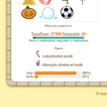
Még nem szuperteve
TevePont
:
27394
Teveszint
:
20
Helye a toplistában: még nincs a toplistában
Éppen
cukorbotot eszik
áfonyás shake-et iszik
súly:
(88%)
kedv:
(0%)
©
Napfo