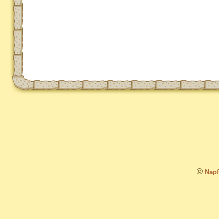
©
Napfo