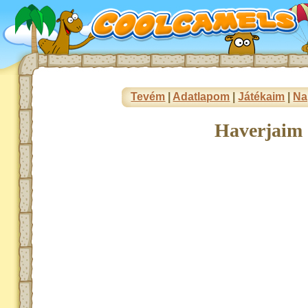
Tevém
|
Adatlapom
|
Játékaim
|
Na
Haverjaim 