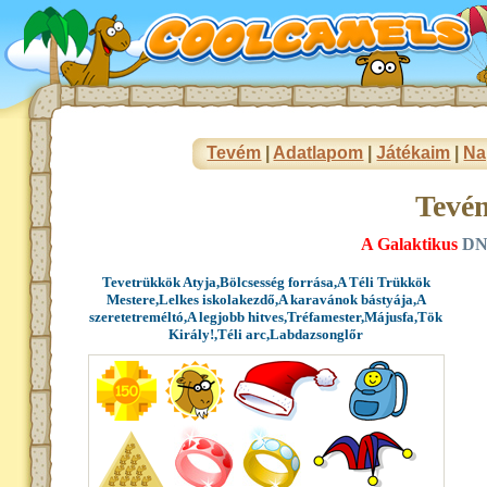
Tevém
|
Adatlapom
|
Játékaim
|
Na
Tevé
A Galaktikus
DN/
Tevetrükkök Atyja,Bölcsesség forrása,A Téli Trükkök
Mestere,Lelkes iskolakezdő,A karavánok bástyája,A
szeretetreméltó,A legjobb hitves,Tréfamester,Májusfa,Tök
Király!,Téli arc,Labdazsonglőr