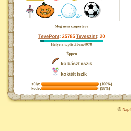
Még nem szuperteve
TevePont
:
25785
Teveszint
:
20
Helye a toplistában:4078
Éppen
kolbászt eszik
koktélt iszik
súly:
(100%)
kedv:
(98%)
©
Napfo