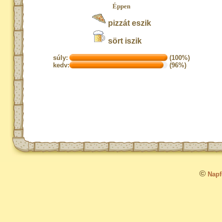
Éppen
pizzát eszik
sört iszik
súly:
(100%)
kedv:
(96%)
©
Napfo