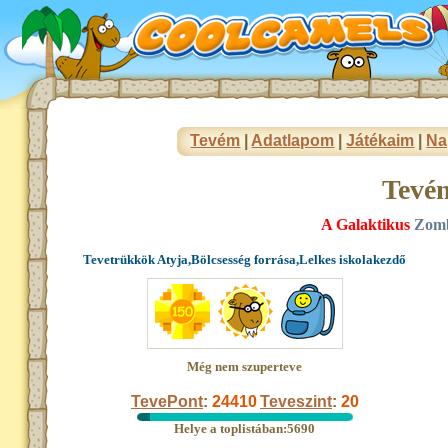
Tevém
|
Adatlapom
|
Játékaim
|
Na
Tevé
A Galaktikus
Zomb
Tevetrükkök Atyja,Bölcsesség forrása,Lelkes iskolakezdő
Még nem szuperteve
TevePont
:
24410
Teveszint
:
20
Helye a toplistában:5690