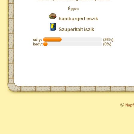
Éppen
hamburgert eszik
SzuperItalt iszik
súly:
(26%)
kedv:
(0%)
©
Napfo