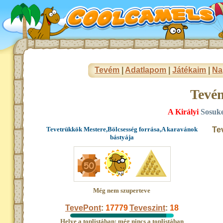
Tevém
|
Adatlapom
|
Játékaim
|
Na
Tevé
A Királyi
Sosuke
Tevetrükkök Mestere,Bölcsesség forrása,A karavánok
Te
bástyája
Még nem szuperteve
TevePont
:
17779
Teveszint
:
18
Helye a toplistában: még nincs a toplistában