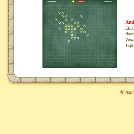
Am
ELO 
Nyer
Vesz
Topl
©
Napfo