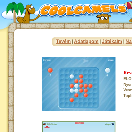
Tevém
|
Adatlapom
|
Játékaim
|
Na
Rev
ELO 
Nyer
Vesz
Topl