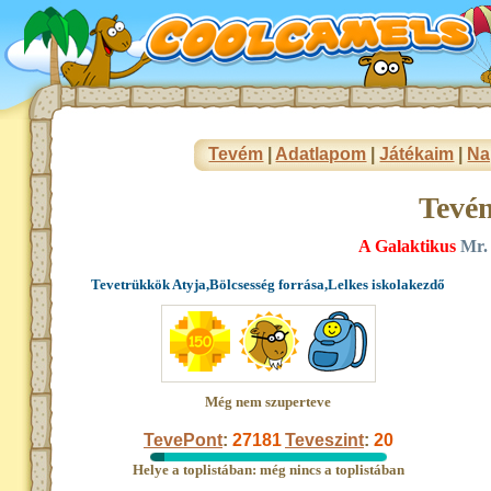
Tevém
|
Adatlapom
|
Játékaim
|
Na
Tevé
A Galaktikus
Mr. 
Tevetrükkök Atyja,Bölcsesség forrása,Lelkes iskolakezdő
Még nem szuperteve
TevePont
:
27181
Teveszint
:
20
Helye a toplistában: még nincs a toplistában