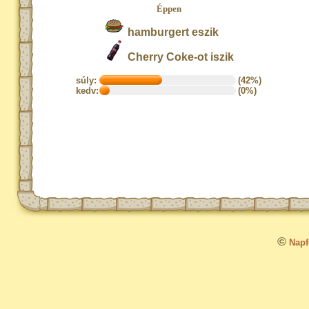
Éppen
hamburgert eszik
Cherry Coke-ot iszik
súly:
(42%)
kedv:
(0%)
©
Napfo