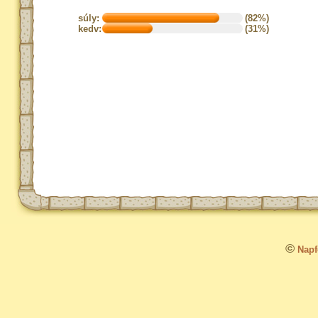
súly:
(82%)
kedv:
(31%)
©
Napfo