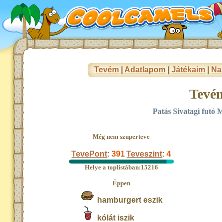
Tevém
|
Adatlapom
|
Játékaim
|
Na
Tevé
Patás Sivatagi fut
Még nem szuperteve
TevePont
:
391
Teveszint
:
4
Helye a toplistában:15216
Éppen
hamburgert eszik
kólát iszik