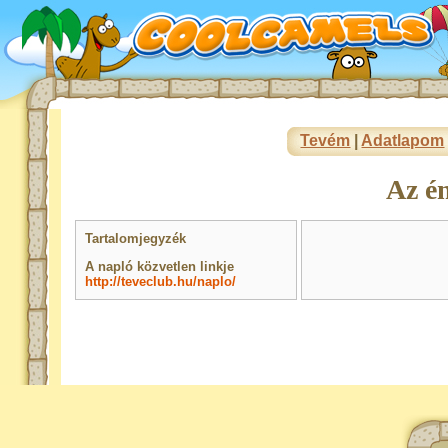
Tevém
|
Adatlapom
Az é
Tartalomjegyzék
A napló közvetlen linkje
http://teveclub.hu/naplo/